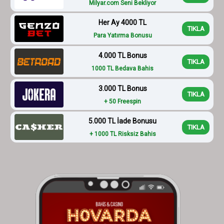
Milyar.com Seni Bekliyor
Her Ay 4000 TL
TIKLA
Para Yatırma Bonusu
4.000 TL Bonus
TIKLA
1000 TL Bedava Bahis
3.000 TL Bonus
TIKLA
+ 50 Freespin
5.000 TL İade Bonusu
TIKLA
+ 1000 TL Risksiz Bahis