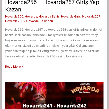
Hovarda256 – Hovarda257 Giriş Yap
Kazan
Hovarda256
,
Hovarda
,
Hovarda Bahis
,
Hovarda Giriş
,
Hovarda257
,
Hovarda258
/
Hovarda Casinocu
Hovarda256, Hovarda257 ve Hovarda258 yeni giriş adresi sizler için
hazır! Canlı casino lobisindeki faaliyetleri ile adından söz ettirmeyi
başaran ve aynı zamanda bu kategoride en çok kazandıran adres
olan marka, sizleri de misafir etmek için yola çıktı. Çalışmalarını
yakından takp edip takdir ettiğimiz bu işletmeyi sizlere de özellikle
tavsiye etmek istedik. Hovarda256 casino lobisine siz
Hovarda256
Read More »
–
Hovarda257
Giriş
Yap
Kazan