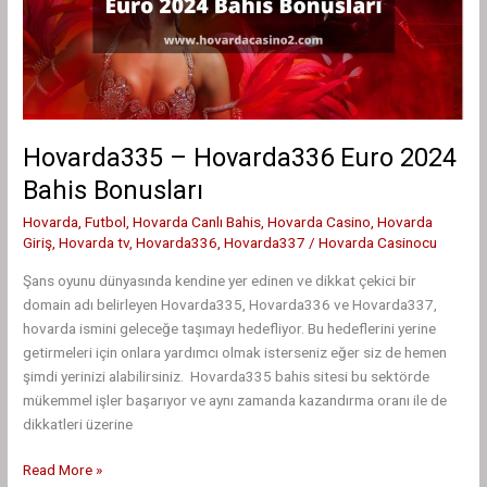
Hovarda335 – Hovarda336 Euro 2024
Bahis Bonusları
Hovarda
,
Futbol
,
Hovarda Canlı Bahis
,
Hovarda Casino
,
Hovarda
Giriş
,
Hovarda tv
,
Hovarda336
,
Hovarda337
/
Hovarda Casinocu
Şans oyunu dünyasında kendine yer edinen ve dikkat çekici bir
domain adı belirleyen Hovarda335, Hovarda336 ve Hovarda337,
hovarda ismini geleceğe taşımayı hedefliyor. Bu hedeflerini yerine
getirmeleri için onlara yardımcı olmak isterseniz eğer siz de hemen
şimdi yerinizi alabilirsiniz. Hovarda335 bahis sitesi bu sektörde
mükemmel işler başarıyor ve aynı zamanda kazandırma oranı ile de
dikkatleri üzerine
Hovarda335
Read More »