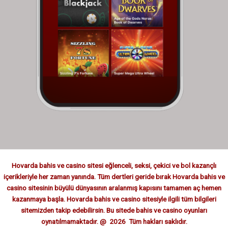
Hovarda bahis ve casino sitesi eğlenceli, seksi, çekici ve bol kazançlı
içerikleriyle her zaman yanında. Tüm dertleri geride bırak Hovarda bahis ve
casino sitesinin büyülü dünyasının aralanmış kapısını tamamen aç hemen
kazanmaya başla. Hovarda bahis ve casino sitesiyle ilgili tüm bilgileri
sitemizden takip edebilirsin. Bu sitede bahis ve casino oyunları
oynatılmamaktadır. @ 2026 Tüm hakları saklıdır.