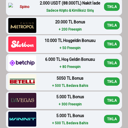
2.000 USDT (88.000TL) Nakit İade
TIKLA
Sadece Kripto & Kimliksiz Giriş
20.000 TL Bonus
TIKLA
+ 200 Freespin
10.000 TL Hoşgeldin Bonusu
TIKLA
+ 50 Freespin
6.000 TL Hoş Geldin Bonusu
TIKLA
+ 80 Freespin
5050 TL Bonus
TIKLA
+ 500 TL Bedava Bahis
5.000 TL Bonus
TIKLA
+ 300 Freespin
5.000 TL Bonus
TIKLA
+ 500 TL Bedava Bahis