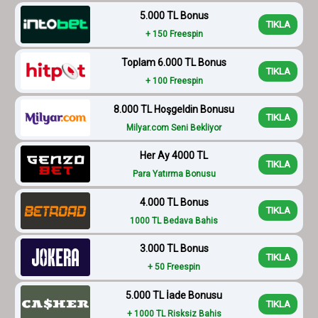
5.000 TL Bonus
TIKLA
+ 150 Freespin
Toplam 6.000 TL Bonus
TIKLA
+ 100 Freespin
8.000 TL Hoşgeldin Bonusu
TIKLA
Milyar.com Seni Bekliyor
Her Ay 4000 TL
TIKLA
Para Yatırma Bonusu
4.000 TL Bonus
TIKLA
1000 TL Bedava Bahis
3.000 TL Bonus
TIKLA
+ 50 Freespin
5.000 TL İade Bonusu
TIKLA
+ 1000 TL Risksiz Bahis