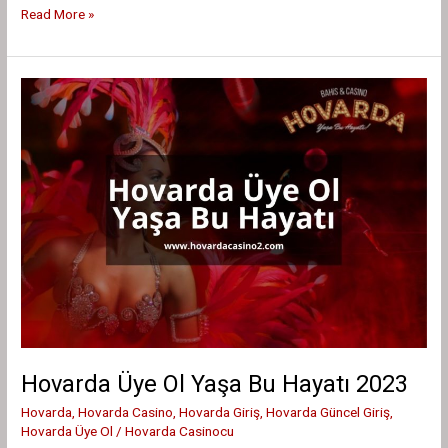
Hovarda107
Read More »
Sorunsuz
Kolay
Giriş
Nasıl
Hovarda Üye Ol Yaşa Bu Hayatı 2023
Hovarda
,
Hovarda Casino
,
Hovarda Giriş
,
Hovarda Güncel Giriş
,
Hovarda Üye Ol
/
Hovarda Casinocu