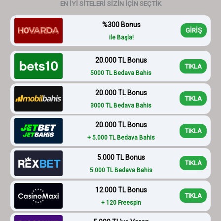
EN İYİ SİTELERİ SİZİN İÇİN SEÇTİK
%300 Bonus
GİRİŞ
ile Başla!
20.000 TL Bonus
TIKLA
5000 TL Bedava Bahis
20.000 TL Bonus
TIKLA
3000 TL Bedava Bahis
20.000 TL Bonus
TIKLA
+ 5.000 TL Bedava Bahis
5.000 TL Bonus
TIKLA
5.000 TL Bedava Bahis
12.000 TL Bonus
TIKLA
+ 120 Freespin