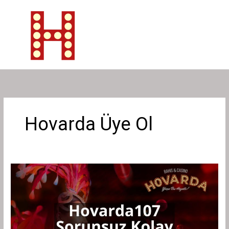
İçeriğe
atla
Hovarda Üye Ol