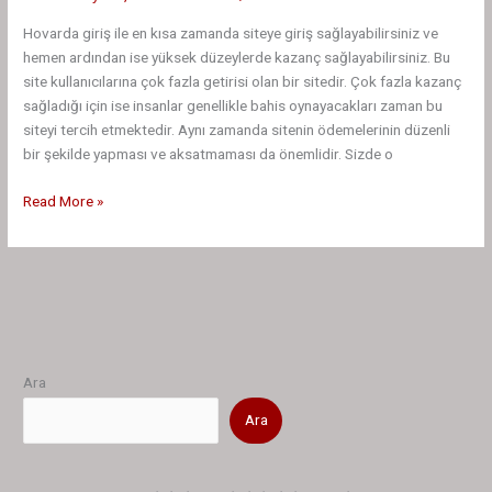
Hovarda giriş ile en kısa zamanda siteye giriş sağlayabilirsiniz ve
hemen ardından ise yüksek düzeylerde kazanç sağlayabilirsiniz. Bu
site kullanıcılarına çok fazla getirisi olan bir sitedir. Çok fazla kazanç
sağladığı için ise insanlar genellikle bahis oynayacakları zaman bu
siteyi tercih etmektedir. Aynı zamanda sitenin ödemelerinin düzenli
bir şekilde yapması ve aksatmaması da önemlidir. Sizde o
Hovarda
Read More »
Giriş
Ara
Ara