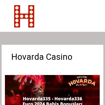
İçeriğe
atla
Hovarda Casino