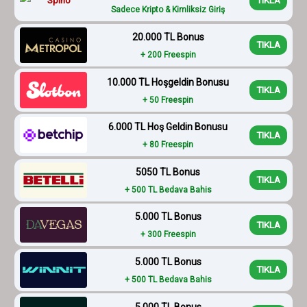
Sadece Kripto & Kimliksiz Giriş
20.000 TL Bonus
TIKLA
+ 200 Freespin
10.000 TL Hoşgeldin Bonusu
TIKLA
+ 50 Freespin
6.000 TL Hoş Geldin Bonusu
TIKLA
+ 80 Freespin
5050 TL Bonus
TIKLA
+ 500 TL Bedava Bahis
5.000 TL Bonus
TIKLA
+ 300 Freespin
5.000 TL Bonus
TIKLA
+ 500 TL Bedava Bahis
5.000 TL Bonus