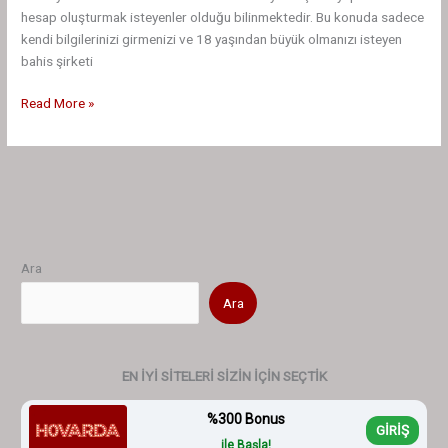
hesap oluşturmak isteyenler olduğu bilinmektedir. Bu konuda sadece
kendi bilgilerinizi girmenizi ve 18 yaşından büyük olmanızı isteyen
bahis şirketi
Hovarda
Read More »
Üye
Ol
Yaşa
Bu
Hayatı
2023
Ara
Ara
EN İYİ SİTELERİ SİZİN İÇİN SEÇTİK
%300 Bonus
GİRİŞ
ile Başla!