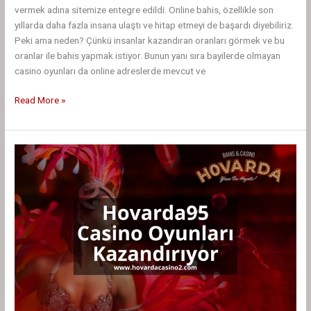
vermek adına sitemize entegre edildi. Online bahis, özellikle son
yıllarda daha fazla insana ulaştı ve hitap etmeyi de başardı diyebiliriz.
Peki ama neden? Çünkü insanlar kazandıran oranları görmek ve bu
oranlar ile bahis yapmak istiyor. Bunun yanı sıra bayilerde olmayan
casino oyunları da online adreslerde mevcut ve
Hovarda107
Read More »
Sorunsuz
Kolay
Giriş
Nasıl