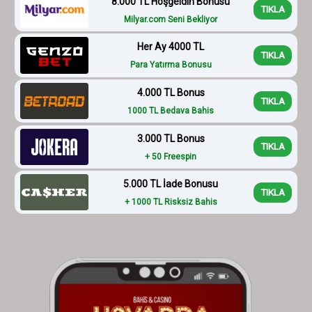
8.000 TL Hoşgeldin Bonusu
TIKLA
Milyar.com Seni Bekliyor
Her Ay 4000 TL
TIKLA
Para Yatırma Bonusu
4.000 TL Bonus
TIKLA
1000 TL Bedava Bahis
3.000 TL Bonus
TIKLA
+ 50 Freespin
5.000 TL İade Bonusu
TIKLA
+ 1000 TL Risksiz Bahis